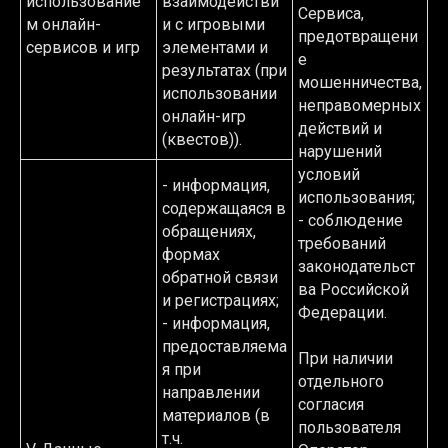
использование
взаимодействи
Сервиса,
м онлайн-
и с игровыми
предотвращени
сервисов и игр
элементами и
е
результатах (при
мошенничества,
использовании
неправомерных
онлайн-игр
действий и
(квестов)).
нарушений
условий
- информация,
использования;
содержащаяся в
- соблюдение
обращениях,
требований
формах
законодательст
обратной связи
ва Российской
и регистрациях;
Федерации.
- информация,
предоставляема
При наличии
я при
отдельного
направлении
согласия
материалов (в
пользователя
т.ч.