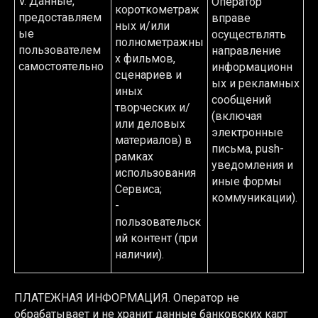
V. Данные,
Оператор
короткометраж
предоставляем
вправе
ных и/или
ые
осуществлять
полнометражны
пользователем
направление
х фильмов,
самостоятельно
информационн
сценариев и
ых и рекламных
иных
сообщений
творческих и/
(включая
или деловых
электронные
материалов) в
письма, push-
рамках
уведомления и
использования
иные формы
Сервиса;
коммуникации).
-
пользовательск
ий контент (при
наличии).
ПЛАТЕЖНАЯ ИНФОРМАЦИЯ. Оператор не
обрабатывает и не хранит данные банковских карт