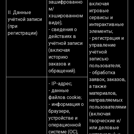
зашифрованно
включая
м/
игровые
II. Данные
хэшированном
сервисы и
учётной записи
виде);
интерактивные
(при
- сведения о
элементы;
регистрации)
действиях в
- регистрация и
учётной записи
управление
(включая
учётной
историю
записью
заказов и
пользователя;
обращений).
- обработка
заявок, заказов,
- IP-адрес;
а также
- данные
материалов,
файлов cookie;
направляемых
- информация о
пользователями
браузере,
(включая
устройстве и
творческие и/
операционной
или деловые
системе (ОС);