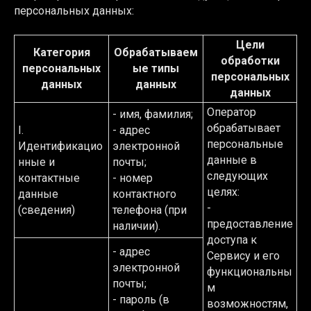
персональных данных:
Цели
Категория
Обрабатываем
обработки
персональных
ые типы
персональных
данных
данных
данных
Оператор
- имя, фамилия;
обрабатывает
I.
- адрес
персональные
Идентификацио
электронной
данные в
нные и
почты;
следующих
контактные
- номер
целях:
данные
контактного
-
(сведения)
телефона (при
предоставление
наличии).
доступа к
- адрес
Сервису и его
электронной
функциональны
почты;
м
- пароль (в
возможностям,